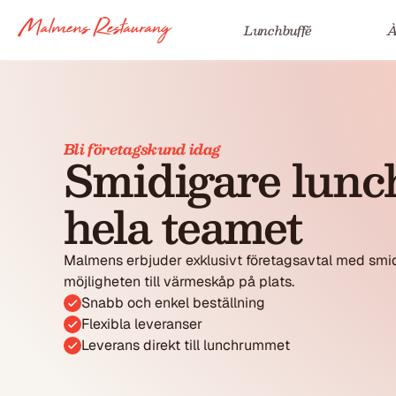
Lunchbuffé
À
Bli företagskund idag
Smidigare lunch
hela teamet
Malmens erbjuder exklusivt företagsavtal med smid
möjligheten till värmeskåp på plats.
Snabb och enkel beställning
Flexibla leveranser
Leverans direkt till lunchrummet