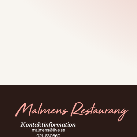
Kontaktinformation
malmens@live.se
021-830860