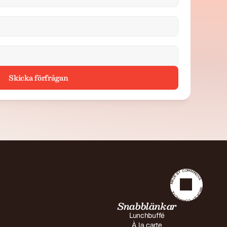
Skicka förfrågan
MADE BY COMMINOVA
MADE BY COMMINOVA
Snabblänkar
Lunchbuffé
À la carte